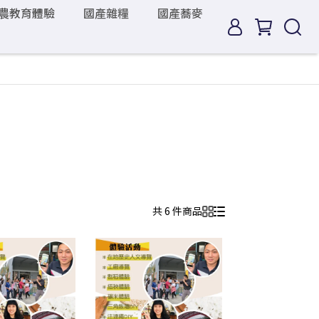
農教育體驗
國產雜糧
國產蕎麥
共 6 件商品