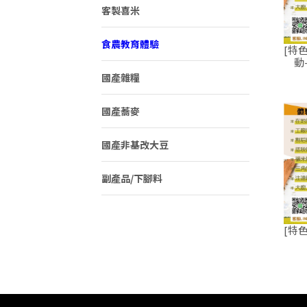
客製喜米
食農教育體驗
[特
動
國產雜糧
國產蕎麥
國產非基改大豆
副產品/下腳料
[特