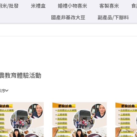
用米/批發
米禮盒
婚禮小物喜米
客製喜米
食
國產非基改大豆
副產品/下腳料
農教育體驗活動
排序