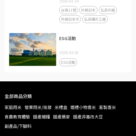
2026-03-20
台南11號
外銷日本
弘昌米廠
外銷日本米
弘昌碾米工廠
ESG活動
2026-03-05
ESG活動
全部商品分類
家庭用米
營業用米/批發
米禮盒
婚禮小物喜米
客製喜米
食農教育體驗
國產雜糧
國產蕎麥
國產非基改大豆
副產品/下腳料