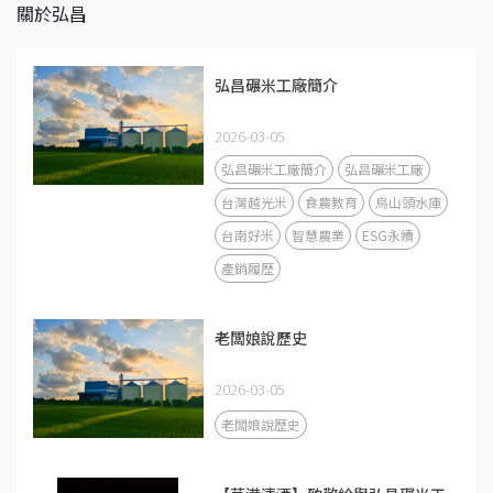
關於弘昌
弘昌碾米工廠簡介
2026-03-05
弘昌碾米工廠簡介
弘昌碾米工廠
台灣越光米
食農教育
烏山頭水庫
台南好米
智慧農業
ESG永續
產銷履歷
老闆娘說歷史
2026-03-05
老闆娘說歷史