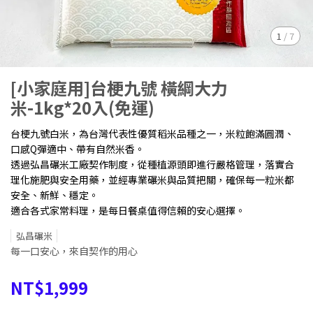
1
/
7
[小家庭用]台梗九號 橫綱大力
米-1kg*20入(免運)
台梗九號白米，為台灣代表性優質稻米品種之一，米粒飽滿圓潤、
口感Q彈適中、帶有自然米香。
透過弘昌碾米工廠契作制度，從種植源頭即進行嚴格管理，落實合
理化施肥與安全用藥，並經專業碾米與品質把關，確保每一粒米都
安全、新鮮、穩定。
適合各式家常料理，是每日餐桌值得信賴的安心選擇。
弘昌碾米
每一口安心，來自契作的用心
NT$1,999