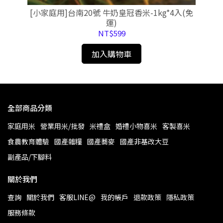
)
[小家庭用]台南20號 牛奶皇冠香米-1kg*4入(免
[小
運)
NT$599
加入購物車
全部商品分類
家庭用米
營業用米/批發
米禮盒
婚禮小物喜米
客製喜米
食農教育體驗
國產雜糧
國產蕎麥
國產非基改大豆
副產品/下腳料
關於我們
查詢
關於我們
客服LINE@
我的帳戶
退款政策
隱私政策
服務條款