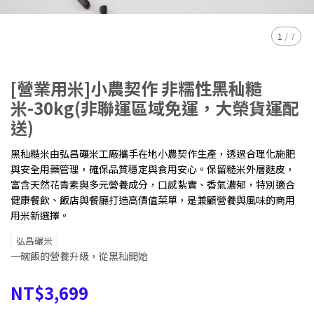
1
/
7
[營業用米]小農契作 非糯性黑秈糙
米-30kg(非聯運區域免運，大榮貨運配
送)
黑秈糙米由弘昌碾米工廠攜手在地小農契作生產，透過合理化施肥
與安全用藥管理，確保品質穩定與食用安心。保留糙米外層麩皮，
富含天然花青素與多元營養成分，口感紮實、香氣濃郁，特別適合
健康餐飲、飯店與餐廳打造高價值菜單，是兼顧營養與風味的商用
用米新選擇。
弘昌碾米
一碗飯的營養升級，從黑秈開始
NT$3,699