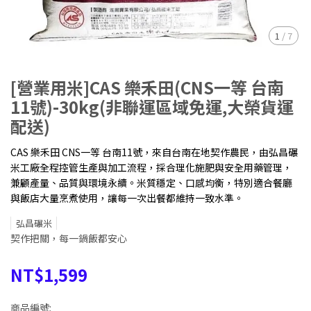
1
/
7
[營業用米]CAS 樂禾田(CNS一等 台南
11號)-30kg(非聯運區域免運,大榮貨運
配送)
CAS 樂禾田 CNS一等 台南11號，來自台南在地契作農民，由弘昌碾
米工廠全程控管生產與加工流程，採合理化施肥與安全用藥管理，
兼顧產量、品質與環境永續。米質穩定、口感均衡，特別適合餐廳
與飯店大量烹煮使用，讓每一次出餐都維持一致水準。
弘昌碾米
契作把關，每一鍋飯都安心
NT$1,599
商品編號: