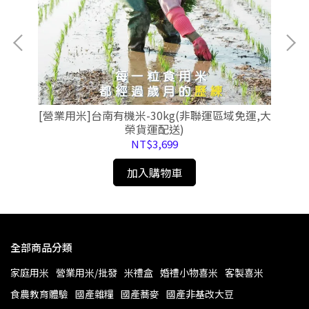
大榮
[營業用米]台南有機米-30kg(非聯運區域免運,大
[
榮貨運配送)
NT$3,699
加入購物車
全部商品分類
家庭用米
營業用米/批發
米禮盒
婚禮小物喜米
客製喜米
食農教育體驗
國產雜糧
國產蕎麥
國產非基改大豆