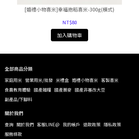
[婚禮小物喜米]幸福抱稻喜米-300g(橫式)
NT$80
加入購物車
全部商品分類
家庭用米
營業用米/批發
米禮盒
婚禮小物喜米
客製喜米
食農教育體驗
國產雜糧
國產蕎麥
國產非基改大豆
副產品/下腳料
關於我們
查詢
關於我們
客服LINE@
我的帳戶
退款政策
隱私政策
服務條款