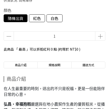
供貨狀況:
尚有庫存
顏色
隨機出貨
紅色
白色
此商品 「 最高 」可以折抵紅利
0
點 (約等於
NT$0
)
商品介紹
規格說明
運送方式
商品介紹
在人生最重要的時刻，送出的不只是祝福，更是一份能陪伴
日常的心意。
弘昌・幸福抱稻
嚴選與在地小農契作生產的優質稻米，從播