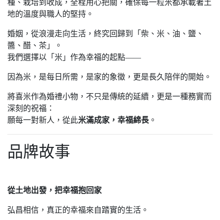
種、栽培到收成，全程用心把關，確保每一粒米都承載著土
地的溫度與職人的堅持。
婚姻，從浪漫走向生活，終究回歸到「柴、米、油、鹽、
醬、醋、茶」。
我們選擇以「米」作為幸福的起點——
因為米，是每日所需，是家的象徵，更是長久陪伴的開始。
將喜米作為婚禮小物，不只是傳統的延續，更是一種務實而
深刻的祝福：
願每一對新人，從此
米滿成家，幸福綿長
。
品牌故事
從土地出發，把幸福抱回家
弘昌相信，真正的幸福來自踏實的生活。