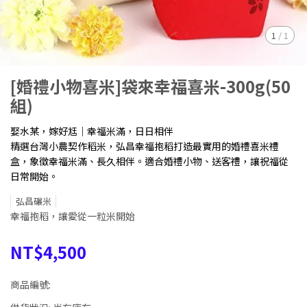
1
/
1
[婚禮小物喜米]袋來幸福喜米-300g(50
組)
娶水某，嫁好尪｜幸福米滿，日日相伴
精選台灣小農契作稻米，弘昌幸福抱稻打造最實用的婚禮喜米禮
盒，象徵幸福米滿、長久相伴。適合婚禮小物、送客禮，讓祝福從
日常開始。
弘昌碾米
幸福抱稻，讓愛從一粒米開始
NT$4,500
商品編號: