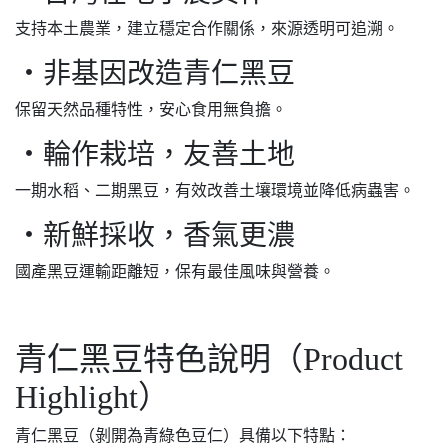
支持本土農業，建立穩定合作關係，來源透明可追溯。
・非基因改造青仁黑豆
保留天然品種特性，安心食用無負擔。
・輪作栽培，友善土地
一期水稻、二期黑豆，有效改善土壤環境並降低病蟲害。
・新鮮採收，香氣更濃
國產黑豆運輸距離短，保有最佳風味與營養。
青仁黑豆特色說明（Product
Highlight）
青仁黑豆（剝開為青綠色豆仁）具備以下特點：