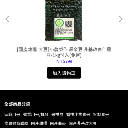
[國產雜糧-大豆]小農契作 黑金豆 非基改青仁黑
豆-1kg*4入(免運)
NT$799
加入購物車
全部商品分類
家庭用米
營業用米/批發
米禮盒
婚禮小物喜米
客製喜米
食農教育體驗
國產雜糧
國產蕎麥
國產非基改大豆