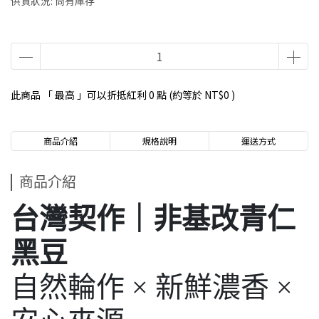
供貨狀況:
尚有庫存
此商品 「 最高 」可以折抵紅利
0
點 (約等於
NT$0
)
商品介紹
規格說明
運送方式
商品介紹
台灣契作｜非基改青仁
黑豆
自然輪作 × 新鮮濃香 ×