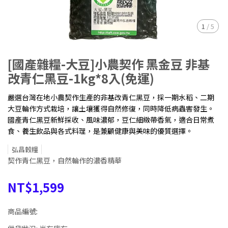
1
/
5
[國產雜糧-大豆]小農契作 黑金豆 非基
改青仁黑豆-1kg*8入(免運)
嚴選台灣在地小農契作生產的非基改青仁黑豆，採一期水稻、二期
大豆輪作方式栽培，讓土壤獲得自然修復，同時降低病蟲害發生。
國產青仁黑豆新鮮採收、風味濃郁，豆仁細緻帶香氣，適合日常煮
食、養生飲品與各式料理，是兼顧健康與美味的優質選擇。
弘昌穀糧
契作青仁黑豆，自然輪作的濃香精華
NT$1,599
商品編號: