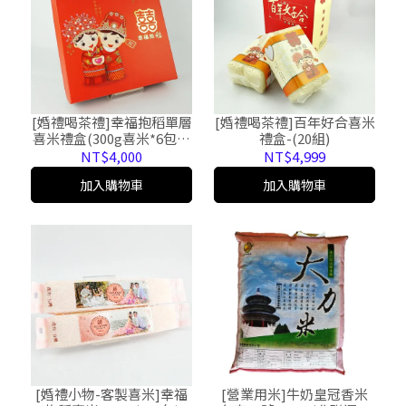
[婚禮喝茶禮]幸福抱稻單層
[婚禮喝茶禮]百年好合喜米
喜米禮盒(300g喜米*6包，
禮盒-(20組)
10組)
NT$4,000
NT$4,999
加入購物車
加入購物車
[婚禮小物-客製喜米]幸福
[營業用米]牛奶皇冠香米