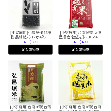
[小家庭用]小農契作 非糯
[小家庭用]台南16號 弘運
性 黑秈糙米-1kg*4入(免
昌順 台南越光米-1KG*4包/
運)
箱(免運)
NT$699
NT$499
加入購物車
加入購物車
[小家庭用]台南16號 台灣
[小家庭用]台南16號 台南