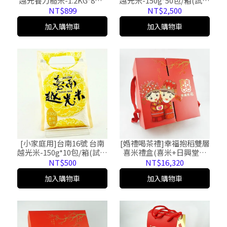
越光養力糙米-1.2KG*8包/
越光米-150g*50包/箱(試用
箱(免運)
包，免運)
NT$899
NT$2,500
加入購物車
加入購物車
[小家庭用]台南16號 台南
[婚禮喝茶禮]幸福抱稻雙層
越光米-150g*10包/箱(試用
喜米禮盒(喜米+日興堂大
包，免運)
餅組合，24組)
NT$500
NT$16,320
加入購物車
加入購物車