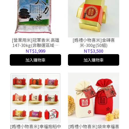
[婚禮小物喜米]金磚喜
[營業用米]冠軍香米 高雄
米-300g(50組)
147-30kg(非聯運區域免
運,大榮貨運配送)
NT$3,500
NT$1,999
加入購物車
加入購物車
[婚禮小物喜米]幸福抱稻中
[婚禮小物喜米]袋來幸福喜