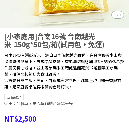
1
/
7
[小家庭用]台南16號 台南越光
米-150g*50包/箱(試用包，免運)
台南16號台灣越光米，源自日本頂級越光品種，在台灣優質水土與
溫潤氣候孕育下，展現晶瑩剔透、香氣清甜與Q彈口感。透過弘昌契
作農民精心栽培，並由專業碾米工廠低溫儲藏與12道精製工序碾
製，確保米粒新鮮與食味品質。
無論是日常白飯、壽司、丼飯或家常料理，都能呈現自然米香與甘
甜，是家庭餐桌值得推薦的台灣好米。
弘昌碾米
從田間到餐桌，安心契作的台灣越光米
NT$2,500