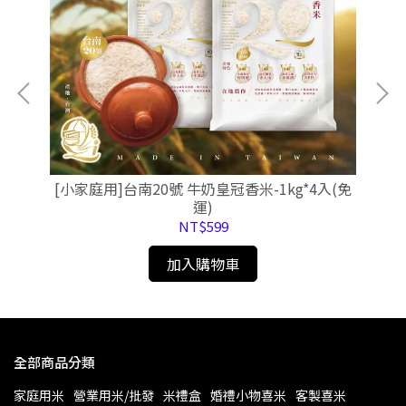
)
[小家庭用]台南20號 牛奶皇冠香米-1kg*4入(免
[小
運)
NT$599
加入購物車
全部商品分類
家庭用米
營業用米/批發
米禮盒
婚禮小物喜米
客製喜米