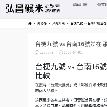
家庭用米
營業
部落格
米的知識
台梗九號 vs 台南16號
台梗九號 vs 台南16號差
t.yaopin
2026-04-01
台梗九號 vs 台南
比較
在搜尋「台灣米推薦」或「哪種白米比較
的兩大品種。
這兩種米各有支持者，但實際差異在哪？
本文將從
口感、品種特性、用途與價格
進