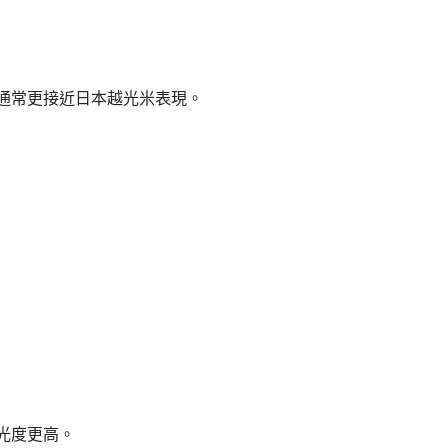
號通常更接近日本越光米表現。
曝光度更高。