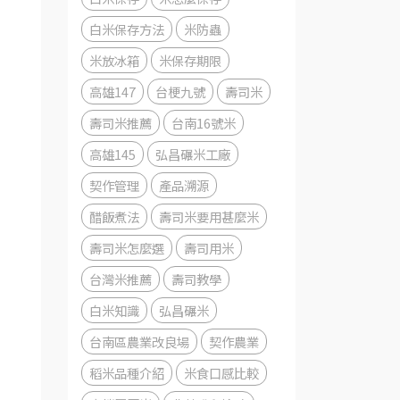
白米保存方法
米防蟲
米放冰箱
米保存期限
高雄147
台梗九號
壽司米
壽司米推薦
台南16號米
高雄145
弘昌碾米工廠
契作管理
產品溯源
醋飯煮法
壽司米要用甚麼米
壽司米怎麼選
壽司用米
台灣米推薦
壽司教學
白米知識
弘昌碾米
台南區農業改良場
契作農業
稻米品種介紹
米食口感比較