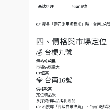
高端料理
台南16號
👉 搜尋「壽司米用哪種米」時，台南16
四、價格與市場定位
💰 台梗九號
價格較親民
市場供應量大
CP值高
💎 台南16號
價格較高
定位精品米
多採契作與品牌化經營
👉 若搜尋「高級白米推薦」，台南16號