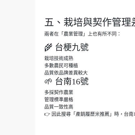
五、栽培與契作管理
兩者在「農業管理」上也有所不同：
🌾 台梗九號
栽培技術成熟
多數農民可種植
品質依品牌差異較大
🌱 台南16號
多採契作農業
管理標準嚴格
品質一致性高
👉 因此搜尋「產銷履歷米推薦」時，台南