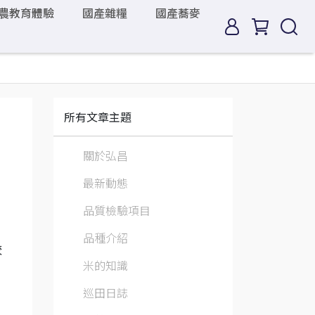
農教育體驗
國產雜糧
國產蕎麥
所有文章主題
關於弘昌
最新動態
品質檢驗項目
品種介紹
較
米的知識
巡田日誌