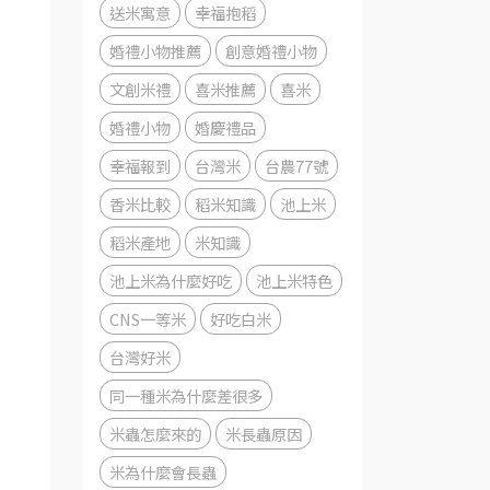
送米寓意
幸福抱稻
婚禮小物推薦
創意婚禮小物
文創米禮
喜米推薦
喜米
婚禮小物
婚慶禮品
幸福報到
台灣米
台農77號
香米比較
稻米知識
池上米
稻米產地
米知識
池上米為什麼好吃
池上米特色
CNS一等米
好吃白米
台灣好米
同一種米為什麼差很多
米蟲怎麼來的
米長蟲原因
米為什麼會長蟲