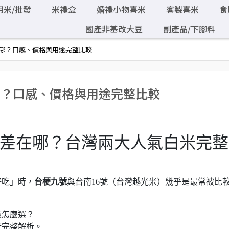
用米/批發
米禮盒
婚禮小物喜米
客製喜米
食
國產非基改大豆
副產品/下腳料
差在哪？口感、價格與用途完整比較
在哪？口感、價格與用途完整比較
16號差在哪？台灣兩大人氣白米完整
好吃」時，
台梗九號
與台南16號（台灣越光米）幾乎是最常被比
該怎麼選？
行完整解析。