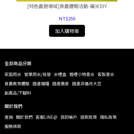
活動
[特色農遊場域]食農體驗活動-碾米DIY
NT$250
加入購物車
全部商品分類
家庭用米
營業用米/批發
米禮盒
婚禮小物喜米
客製喜米
食農教育體驗
國產雜糧
國產蕎麥
國產非基改大豆
副產品/下腳料
關於我們
查詢
關於我們
客服LINE@
我的帳戶
退款政策
隱私政策
服務條款