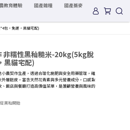
農教育體驗
國產雜糧
國產蕎麥
裝*4包，免運，黑貓宅配)
 非糯性黑秈糙米-20kg(5kg脫
，黑貓宅配)
地小農契作生產，透過合理化施肥與安全用藥管理，確
米外層麩皮，富含天然花青素與多元營養成分，口感紮
飲、飯店與餐廳打造高價值菜單，是兼顧營養與風味的
從黑秈開始