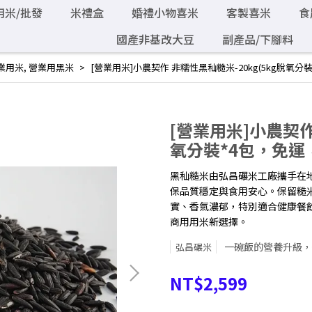
用米/批發
米禮盒
婚禮小物喜米
客製喜米
食
國產非基改大豆
副產品/下腳料
業用米
,
營業用黑米
[營業用米]小農契作 非糯性黑秈糙米-20kg(5kg脫氧分
[營業用米]小農契作
氧分裝*4包，免運
黑秈糙米由弘昌碾米工廠攜手在
保品質穩定與食用安心。保留糙
實、香氣濃郁，特別適合健康餐
商用用米新選擇。
一碗飯的營養升級，
弘昌碾米
NT$2,599