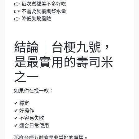
👉 每次煮都差不多好吃
👉 不需要反覆調整水量
👉 降低失敗風險
結論｜台梗九號，
是最實用的壽司米
之一
如果你在找一款：
✔ 穩定
✔ 好操作
✔ 不容易失敗
✔ 適合日常使用
那麼台梗九號會是非常好的選擇。