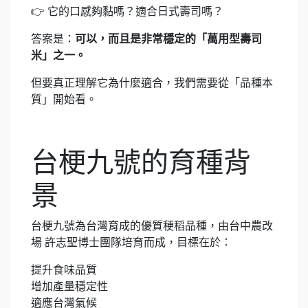
👉 它的口感夠黏嗎？適合日式壽司嗎？
答案是：
可以，而且是非常穩定的「萬用型壽司
米」之一。
但要真正理解它為什麼適合，我們需要從「品種本
質」開始看。
台梗九號的育種背
景
台梗九號為台灣育成的優質稉稻品種，由台中農改
場 許志聖博士團隊培育而成，目標在於：
提升食味品質
增加產量穩定性
適應台灣氣候