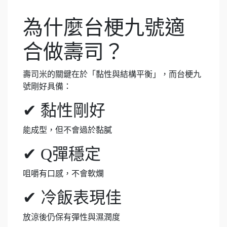
為什麼台梗九號適
合做壽司？
壽司米的關鍵在於「黏性與結構平衡」，而台梗九
號剛好具備：
✔ 黏性剛好
能成型，但不會過於黏膩
✔ Q彈穩定
咀嚼有口感，不會軟爛
✔ 冷飯表現佳
放涼後仍保有彈性與濕潤度