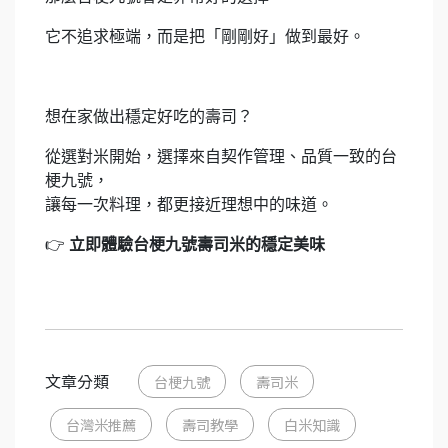
它不追求極端，而是把「剛剛好」做到最好。
想在家做出穩定好吃的壽司？
從選對米開始，選擇來自契作管理、品質一致的台
梗九號，
讓每一次料理，都更接近理想中的味道。
👉
立即體驗台梗九號壽司米的穩定美味
文章分類
台梗九號
壽司米
台灣米推薦
壽司教學
白米知識