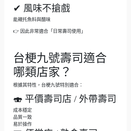
✔ 風味不搶戲
能襯托魚料與醋味
👉 因此非常適合「日常壽司使用」
台梗九號壽司適合
哪類店家？
根據其特性，台梗九號特別適合：
🍣 平價壽司店 / 外帶壽司
成本穩定
品質一致
易於操作