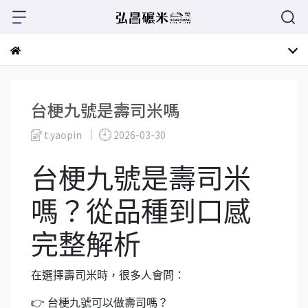
台梗九號是壽司米嗎
t.yaopin
2026-03-30
台梗九號是壽司米
嗎？從品種到口感
完整解析
在選擇壽司米時，很多人會問：
👉 台梗九號可以做壽司嗎？