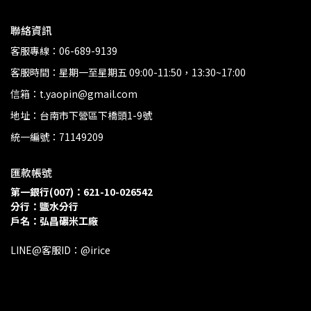
聯絡資訊
客服專線：06-689-9139
客服時間：星期一至星期五 09:00-11:50，13:30~17:00
信箱：t.yaopin@gmail.com
地址：台南市下營區下橋頭1-9號
統一編號：71149209
匯款帳號
第一銀行(007)：621-10-026542
分行：鹽水分行 
戶名：弘昌碾米工廠
LINE@客服ID：@irice