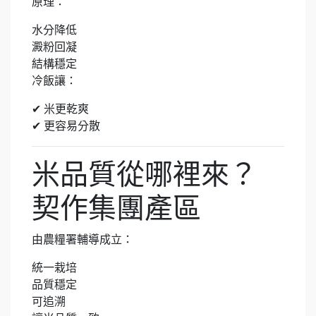
原理：
水分降低
澱粉回凝
結構穩定
冷飯讓：
✔ 米更乾爽
✔ 更容易分散
米品質從哪裡來？
契作集團產區
由農糧署輔導成立：
統一栽培
品質穩定
可追溯