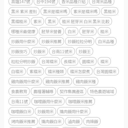
高雄147號
台中194號
香米品種介紹
台灣米品種
黑米 紫米 差別
黑米是糯米嗎
紫米是糯米嗎
黑糙米
黑糯糙米
紫米
黑米
糙米 胚芽米 白米 黑米 比較
哪種米最健康
胚芽米營養
白米
胚芽米
糙米
炒飯用什麼米
炒飯米推薦
炒飯粒粒分明
白米品種
炒飯技巧
炒飯米
台南11號米
炒飯王
粒粒分明炒飯
台灣糯米
長糯米
圓糯米
糯米
白糯米
紫糯米
糯米種類
糯米怎麼煮
台灣圓糯米
雞肉飯用什麼米
雞肉飯米推薦
雞肉飯米種
食農教育
農糧署輔導
契作集團產區
特色農遊場域
台南11號
咖哩飯用什麼米
咖哩飯米推薦
咖哩飯白米
炒飯用米
燒肉飯用什麼米
烤肉飯米推薦
燒肉飯白米
滷肉飯
肉燥飯