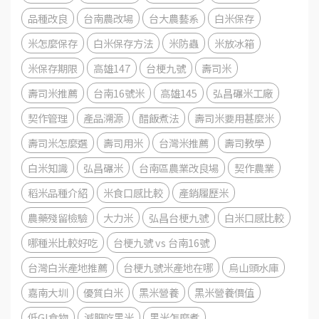
品種改良
台南農改場
台大農藝系
白米保存
米怎麼保存
白米保存方法
米防蟲
米放冰箱
米保存期限
高雄147
台梗九號
壽司米
壽司米推薦
台南16號米
高雄145
弘昌碾米工廠
契作管理
產品溯源
醋飯煮法
壽司米要用甚麼米
壽司米怎麼選
壽司用米
台灣米推薦
壽司教學
白米知識
弘昌碾米
台南區農業改良場
契作農業
稻米品種介紹
米食口感比較
產銷履歷米
農藥殘留檢驗
大力米
弘昌台梗九號
白米口感比較
哪種米比較好吃
台梗九號 vs 台南16號
台灣白米產地推薦
台梗九號米產地在哪
烏山頭水庫
嘉南大圳
優質白米
黑米營養
黑米營養價值
低GI食物
減肥吃黑米
黑米怎麼煮