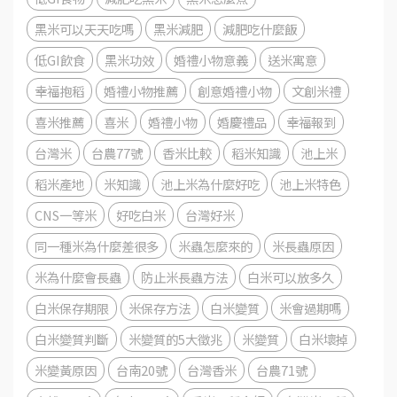
黑米可以天天吃嗎
黑米減肥
減肥吃什麼飯
低GI飲食
黑米功效
婚禮小物意義
送米寓意
幸福抱稻
婚禮小物推薦
創意婚禮小物
文創米禮
喜米推薦
喜米
婚禮小物
婚慶禮品
幸福報到
台灣米
台農77號
香米比較
稻米知識
池上米
稻米產地
米知識
池上米為什麼好吃
池上米特色
CNS一等米
好吃白米
台灣好米
同一種米為什麼差很多
米蟲怎麼來的
米長蟲原因
米為什麼會長蟲
防止米長蟲方法
白米可以放多久
白米保存期限
米保存方法
白米變質
米會過期嗎
白米變質判斷
米變質的5大徵兆
米變質
白米壞掉
米變黃原因
台南20號
台灣香米
台農71號