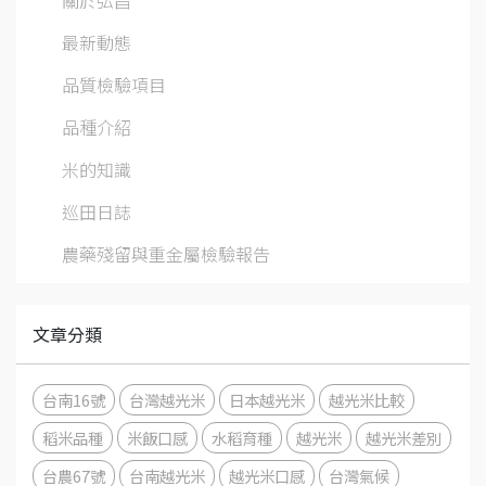
最新動態
品質檢驗項目
品種介紹
米的知識
巡田日誌
農藥殘留與重金屬檢驗報告
文章分類
台南16號
台灣越光米
日本越光米
越光米比較
稻米品種
米飯口感
水稻育種
越光米
越光米差別
台農67號
台南越光米
越光米口感
台灣氣候