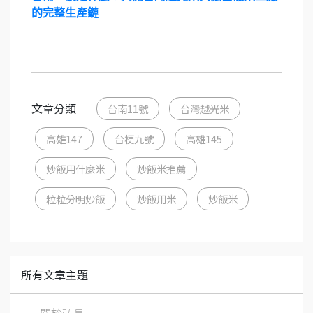
的完整生產鏈
文章分類
台南11號
台灣越光米
高雄147
台梗九號
高雄145
炒飯用什麼米
炒飯米推薦
粒粒分明炒飯
炒飯用米
炒飯米
所有文章主題
關於弘昌