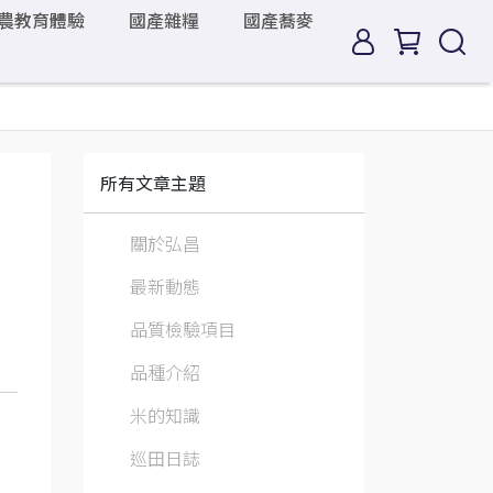
農教育體驗
國產雜糧
國產蕎麥
所有文章主題
關於弘昌
最新動態
品質檢驗項目
品種介紹
米的知識
巡田日誌