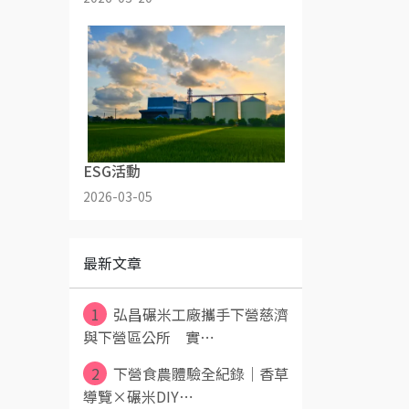
ESG活動
2026-03-05
最新文章
1
弘昌碾米工廠攜手下營慈濟
與下營區公所 實⋯
2
下營食農體驗全紀錄｜香草
導覽×碾米DIY⋯