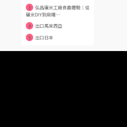
3
弘昌碾米工廠食農體驗｜從
碾米DIY到麻糬⋯
4
出口馬來西亞
5
出口日本