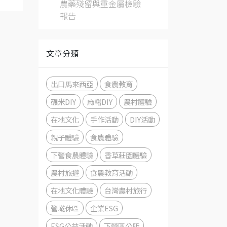
農藥殘留與重金屬檢驗
報告
文章分類
出口馬來西亞
食農教育
碾米DIY
麻糬DIY
農村體驗
在地文化
手作活動
DIY活動
親子體驗
食農體驗
下營食農體驗
香草莊園體驗
農村旅遊
食農教育活動
在地文化體驗
台灣農村旅行
營墘休區
企業ESG
ESG公益活動
下營區公所