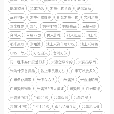
低GI飲食
黑米功效
婚禮小物意義
送米寓意
幸福抱稻
婚禮小物推薦
創意婚禮小物
文創米禮
喜米推薦
喜米
婚禮小物
婚慶禮品
幸福報到
台灣米
台農77號
香米比較
稻米知識
池上米
稻米產地
米知識
池上米為什麼好吃
池上米特色
CNS一等米
好吃白米
台灣好米
同一種米為什麼差很多
米蟲怎麼來的
米長蟲原因
米為什麼會長蟲
防止米長蟲方法
白米可以放多久
白米保存期限
米保存方法
白米變質
米會過期嗎
白米變質判斷
米變質的5大徵兆
米變質
白米壞掉
米變黃原因
台南20號
台灣香米
台農71號
高雄147號
台中194號
香米品種介紹
台灣米品種