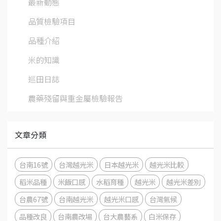
最新動態
品質檢驗項目
品種介紹
米的知識
巡田日誌
農藥殘留與重金屬檢驗報告
文章分類
台南16號
台灣越光米
日本越光米
越光米比較
稻米品種
米飯口感
水稻育種
越光米
越光米差別
台農67號
台南越光米
越光米口感
台灣氣候
品種改良
台南農改場
台大農藝系
白米保存