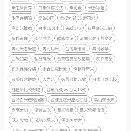
米怎麼保存
白米保存方法
米防蟲
米放冰箱
米保存期限
高雄147
台梗九號
壽司米
壽司米推薦
台南16號米
高雄145
弘昌碾米工廠
契作管理
產品溯源
醋飯煮法
壽司米要用甚麼米
壽司米怎麼選
壽司用米
台灣米推薦
壽司教學
白米知識
弘昌碾米
台南區農業改良場
契作農業
稻米品種介紹
米食口感比較
產銷履歷米
農藥殘留檢驗
大力米
弘昌台梗九號
白米口感比較
哪種米比較好吃
台梗九號 vs 台南16號
台灣白米產地推薦
台梗九號米產地在哪
烏山頭水庫
嘉南大圳
優質白米
黑米營養
黑米營養價值
低GI食物
減肥吃黑米
黑米怎麼煮
黑米可以天天吃嗎
黑米減肥
減肥吃什麼飯