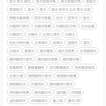
黑米 紫米 差別
黑米是糯米嗎
紫米是糯米嗎
黑糙米
黑糯糙米
紫米
黑米
糙米 胚芽米 白米 黑米 比較
哪種米最健康
胚芽米營養
白米
胚芽米
糙米
炒飯用什麼米
炒飯米推薦
炒飯粒粒分明
白米品種
炒飯技巧
炒飯米
台南11號米
炒飯王
粒粒分明炒飯
台灣糯米
長糯米
圓糯米
糯米
白糯米
紫糯米
糯米種類
糯米怎麼煮
台灣圓糯米
雞肉飯用什麼米
雞肉飯米推薦
雞肉飯米種
食農教育
農糧署輔導
契作集團產區
特色農遊場域
台南11號
咖哩飯用什麼米
咖哩飯米推薦
咖哩飯白米
炒飯用米
燒肉飯用什麼米
烤肉飯米推薦
燒肉飯白米
滷肉飯
肉燥飯
滷肉飯用米
肉燥飯用米
龜之尾
農林1號