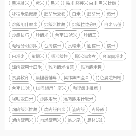
黑糯糙米
紫米
黑米
糙米 胚芽米 白米 黑米 比較
哪種米最健康
胚芽米營養
白米
胚芽米
糙米
炒飯用什麼米
炒飯米推薦
炒飯粒粒分明
白米品種
炒飯技巧
炒飯米
台南11號米
炒飯王
粒粒分明炒飯
台灣糯米
長糯米
圓糯米
糯米
白糯米
紫糯米
糯米種類
糯米怎麼煮
台灣圓糯米
雞肉飯用什麼米
雞肉飯米推薦
雞肉飯米種
食農教育
農糧署輔導
契作集團產區
特色農遊場域
台南11號
咖哩飯用什麼米
咖哩飯米推薦
咖哩飯白米
炒飯用米
燒肉飯用什麼米
烤肉飯米推薦
燒肉飯白米
滷肉飯
肉燥飯
滷肉飯用米
肉燥飯用米
龜之尾
農林1號