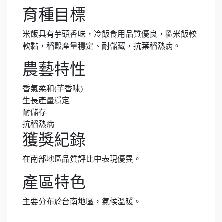
育種目標
米飯具有芋頭香味，冷飯食用品質優良，糙米飯較
軟黏，稻穀產量穩定、耐儲藏，抗葉稻熱病。
農藝特性
香氣柔和(芋香味)
生長產量穩定
耐儲存
抗稻熱病
獲獎紀錄
在南部地區品質評比中表現優異。
產區特色
主要分布於台南地區，氣候溫暖。