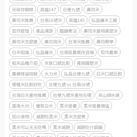
米保存期限
高雄147
台梗九號
壽司米
壽司米推薦
台南16號米
高雄145
弘昌碾米工廠
契作管理
產品溯源
醋飯煮法
壽司米要用甚麼米
壽司米怎麼選
壽司用米
台灣米推薦
壽司教學
白米知識
弘昌碾米
台南區農業改良場
契作農業
稻米品種介紹
米食口感比較
產銷履歷米
農藥殘留檢驗
大力米
弘昌台梗九號
白米口感比較
哪種米比較好吃
台梗九號 vs 台南16號
台灣白米產地推薦
台梗九號米產地在哪
烏山頭水庫
嘉南大圳
優質白米
黑米營養
黑米營養價值
低GI食物
減肥吃黑米
黑米怎麼煮
黑米可以天天吃嗎
黑米減肥
減肥吃什麼飯