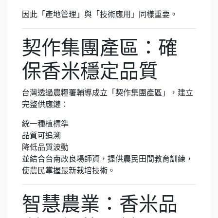
因此「產地管理」與「技術應用」同樣重要。
契作集團產區：確
保香米穩定品質
台灣透過農糧署輔導成立「契作集團產區」，建立
完整供應鏈：
統一種植標準
品質可追溯
降低品質波動
並結合台南改良場師資，提供農民田間教育訓練，
使農民掌握最新栽培技術。
智慧農業：香米品