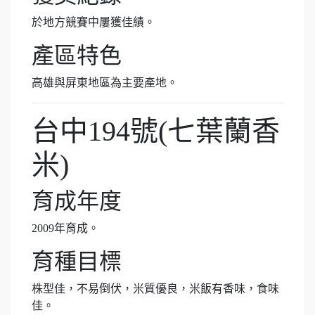
於地方競賽中屢獲佳績。
產區特色
高雄與屏東地區為主要產地。
台中194號(七葉蘭香
米)
育成年度
2009年育成。
育種目標
株型佳，不易倒伏，米質優良，米飯有香味，食味
佳。