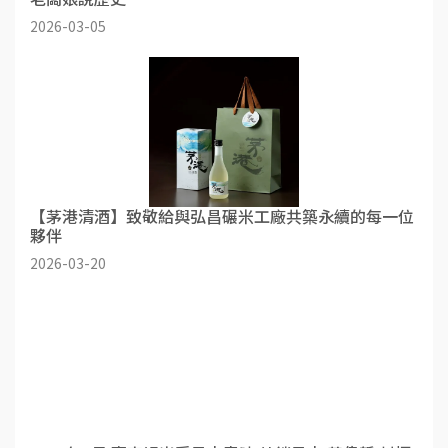
2026-03-05
【茅港清酒】致敬給與弘昌碾米工廠共築永續的每一位
夥伴
2026-03-20