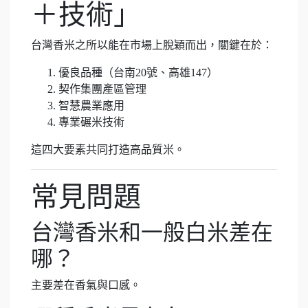
＋技術」
台灣香米之所以能在市場上脫穎而出，關鍵在於：
優良品種（台南20號、高雄147）
契作集團產區管理
智慧農業應用
專業碾米技術
這四大要素共同打造高品質米。
常見問題
台灣香米和一般白米差在
哪？
主要差在香氣與口感。