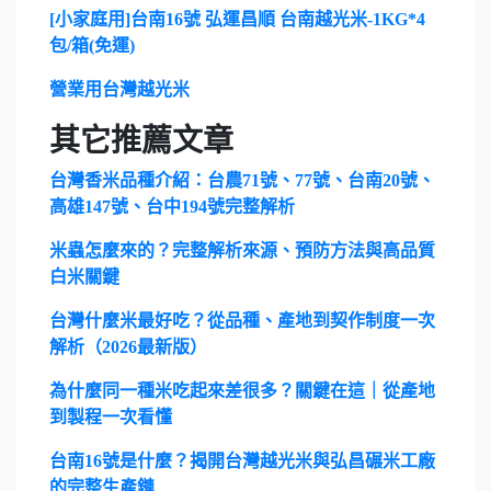
[小家庭用]台南16號 弘運昌順 台南越光米-1KG*4
包/箱(免運)
營業用台灣越光米
其它推薦文章
台灣香米品種介紹：台農71號、77號、台南20號、
高雄147號、台中194號完整解析
米蟲怎麼來的？完整解析來源、預防方法與高品質
白米關鍵
台灣什麼米最好吃？從品種、產地到契作制度一次
解析（2026最新版）
為什麼同一種米吃起來差很多？關鍵在這｜從產地
到製程一次看懂
台南16號是什麼？揭開台灣越光米與弘昌碾米工廠
的完整生產鏈