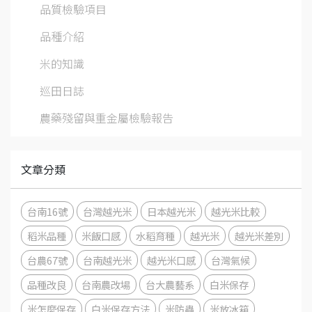
品質檢驗項目
品種介紹
米的知識
巡田日誌
農藥殘留與重金屬檢驗報告
文章分類
台南16號
台灣越光米
日本越光米
越光米比較
稻米品種
米飯口感
水稻育種
越光米
越光米差別
台農67號
台南越光米
越光米口感
台灣氣候
品種改良
台南農改場
台大農藝系
白米保存
米怎麼保存
白米保存方法
米防蟲
米放冰箱