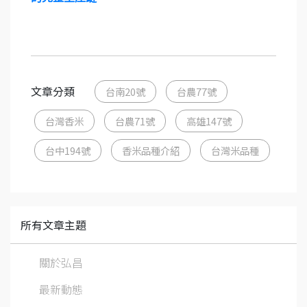
文章分類
台南20號
台農77號
台灣香米
台農71號
高雄147號
台中194號
香米品種介紹
台灣米品種
所有文章主題
關於弘昌
最新動態